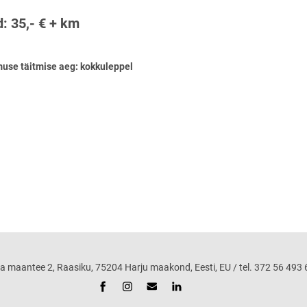
: 35,- € + km
muse täitmise aeg: kokkuleppel
ntee 2, Raasiku, 75204 Harju maakond, Eesti, EU / tel. 372 56 493 68