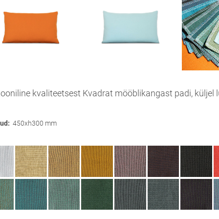
ooniline kvaliteetsest Kvadrat mööblikangast padi, küljel l
ud:
4
5
0xh300 mm