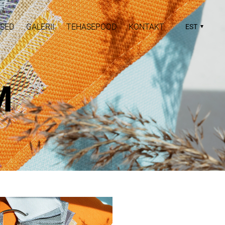
SED
GALERII
TEHASEPOOD
KONTAKT
EST
M