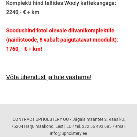
Komplekti hind tellides
Wooly
kattekangaga:
2240,- € + km
Soodushind fotol olevale diivanikomplektile
(näidistoode, 8 vabalt paigutatavat moodulit):
1760, - € + km!
Võta ühendust ja tule vaatama!
CONTRACT UPHOLSTERY OÜ / Jägala maantee 2, Raasiku,
75204 Harju maakond, Eesti, EU / tel. 372 56 493 685 / email:
info@upholstery.ee