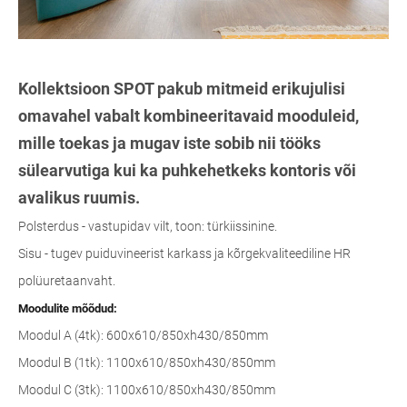
Kollektsioon SPOT pakub mitmeid erikujulisi
omavahel vabalt kombineeritavaid mooduleid,
mille toekas ja mugav iste sobib nii tööks
sülearvutiga kui ka puhkehetkeks kontoris või
avalikus ruumis.
Polsterdus - vastupidav vilt, toon: türkiissinine.
Sisu - tugev puiduvineerist karkass ja kõrgekvaliteediline HR
polüuretaanvaht.
Moodulite mõõdud:
Moodul A (4tk): 600x610/850xh430/850mm
Moodul B (1tk): 1100x610/850xh430/850mm
Moodul C (3tk): 1100x610/850xh430/850mm