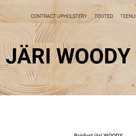
CONTRACT UPHOLSTERY
TOOTED
TEENU
JÄRI WOODY
Puidust järi WOODY