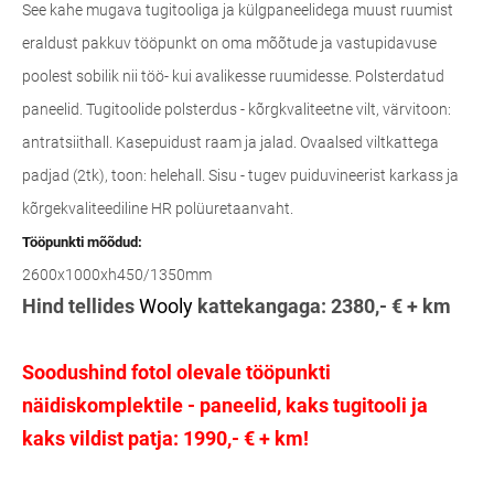
See kahe mugava tugitooliga ja külgpaneelidega muust ruumist
eraldust pakkuv tööpunkt on oma mõõtude ja vastupidavuse
poolest sobilik nii töö- kui avalikesse ruumidesse. Polsterdatud
paneelid. Tugitoolide polsterdus - kõrgkvaliteetne vilt, värvitoon:
antratsiithall. Kasepuidust raam ja jalad. Ovaalsed viltkattega
padjad (2tk), toon: helehall.
Sisu - tugev puiduvineerist karkass ja
kõrgekvaliteediline HR polüuretaanvaht.
Tööpunkti mõõdud:
2600x1000xh450/1350mm
Hind tellides
Wooly
kattekangaga: 2380,- € + km
Soodushind fotol olevale tööpunkti
näidiskomplektile - paneelid, kaks tugitooli ja
kaks vildist patja: 1990,- € + km!