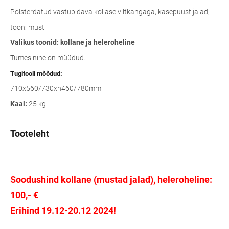
Polsterdatud vastupidava kollase viltkangaga, kasepuust jalad,
toon: must
Valikus toonid: kollane ja heleroheline
Tumesinine on müüdud.
Tugitooli mõõdud:
710x560/730xh460/780mm
Kaal:
25 kg
Tooteleht
Soodushind kollane (mustad jalad), heleroheline:
100,- €
Erihind 19.12-20.12 2024!