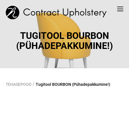
TUGITOOL BOURBON
(PÜHADEPAKKUMINE!)
/
TEHASEPOOD
Tugitool BOURBON (Pühadepakkumine!)