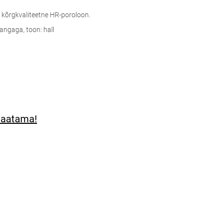
u kõrgkvaliteetne HR-poroloon.
angaga, toon: hall
 vaatama!