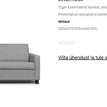
Tugev kasevineerist karkass, sis
Polsterdatud vastupidava kattek
Mõõdud:
2000x570/950xh450/850
Müüdud!
Võta ühendust ja tule