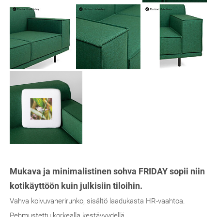
Mukava ja minimalistinen sohva FRIDAY sopii niin
kotikäyttöön kuin julkisiin tiloihin.
Vahva koivuvanerirunko, sisältö laadukasta HR-vaahtoa.
Pehmustettu korkealla kestävyydellä