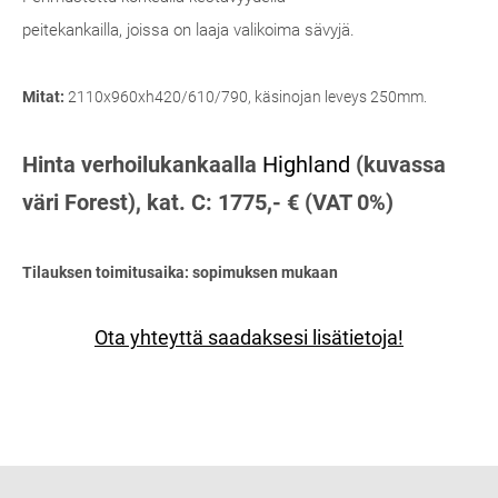
peitekankailla, joissa on laaja valikoima sävyjä.
Mitat:
2110x960xh420/610/790, käsinojan leveys 250mm.
Hinta verhoilukankaalla
Highland
(kuvassa
väri Forest), kat. C
: 1775,- € (VAT 0%)
Tilauksen toimitusaika: sopimuksen mukaan
Ota yhteyttä saadaksesi lisätietoja!